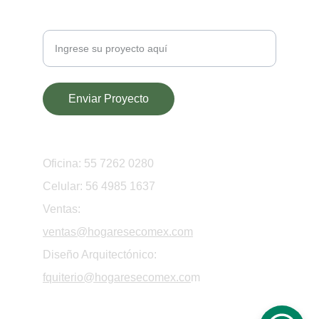
Inversiones
Enviar Proyecto
CONTACTO
Oficina: 55 7262 0280
Celular: 56 4985 1637
Ventas:
ventas@hogaresecomex.com
Diseño Arquitectónico:
fquiterio@hogaresecomex.co
m
© 2024. All rights reserved.