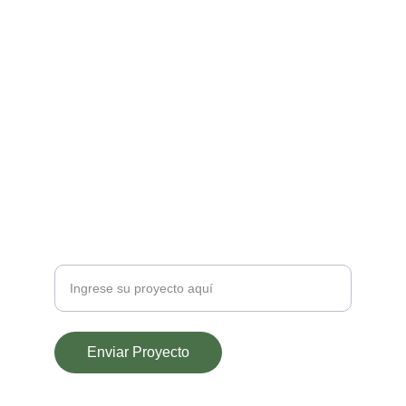
Proyectos
Inmobiliaria eco sustentable con proyectos 
modernistas en desarrollo.
NUEVOS PROYECTOS
Inversiones
Enviar Proyecto
CONTACTO